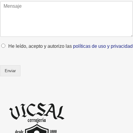
M
n
n
e
t
o
n
o
*
s
*
a
j
e
*
O
He leído, acepto y autorizo las
políticas de uso y privacidad
p
c
i
o
Enviar
n
e
s
m
ú
l
t
i
p
l